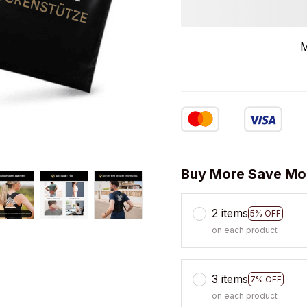
M
Buy More Save Mo
2 items
5% OFF
on each product
3 items
7% OFF
on each product