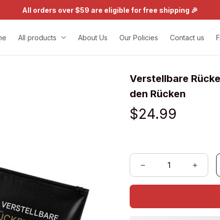
All orders over $59 are eligible for free shipping 🎉
me
All products
About Us
Our Policies
Contact us
Verstellbare Rücke
den Rücken
$24.99