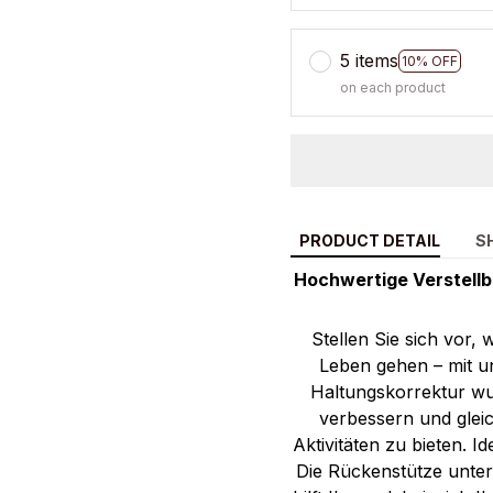
5 items
10% OFF
on each product
PRODUCT DETAIL
S
Hochwertige Verstellb
Stellen Sie sich vor,
Leben gehen – mit u
Haltungskorrektur wu
verbessern und gleic
Aktivitäten zu bieten. 
Die Rückenstütze unte